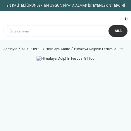
EN KALİTELİ ÜRÜNLERİ EN UYGUN FİYATA ALMAK İSTEYENLERİN TERCİHİ
ARA
Anasayfa
KADİFE İPLER
Himalaya kadife
Himalaya Dolphin Festival 81166