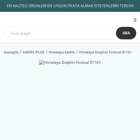
EN KALİTELİ ÜRÜNLERİ EN UYGUN FİYATA ALMAK İSTEYENLERİN TERCİHİ
ARA
Anasayfa
KADİFE İPLER
Himalaya kadife
Himalaya Dolphin Festival 81161