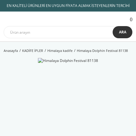
EN KALİTELİ ÜRÜNLERİ EN UYGUN FİYATA ALMAK İSTEYENLERİN TERCİHİ
ARA
Anasayfa
KADİFE İPLER
Himalaya kadife
Himalaya Dolphin Festival 81138