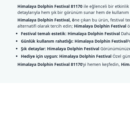
Himalaya Dolphin Festival 81170
ile eğlenceli bir etkinlik
detaylarıyla hem şık bir görünüm sunar hem de kullanım ke
Himalaya Dolphin Festival, ö
ne çıkan bu ürün, festival te
alternatifi olarak tercih edin;
Himalaya Dolphin Festival
ö
Festival temalı estetik:
Himalaya Dolphin Festival
Daha
Günlük kullanım rahatlığı:
Himalaya Dolphin Festival
P
Şık detaylar:
Himalaya Dolphin Festival
Görünümünüze u
Hediye için uygun:
Himalaya Dolphin Festival
Özel gün
Himalaya Dolphin Festival 81170
’yi hemen keşfedin,
Hima
Bu ürünün fiyat bilgisi, resim, ürün açıklamalarında ve diğer konul
Görüş ve önerileriniz için teşekkür ederiz.
Ürün resmi kalitesiz, bozuk veya görüntülenemiyor.
Ürün açıklamasında eksik bilgiler bulunuyor.
Ürün bilgilerinde hatalar bulunuyor.
Ürün fiyatı diğer sitelerden daha pahalı.