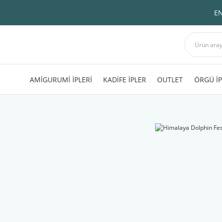
EN
AMİGURUMİ İPLERİ
KADİFE İPLER
OUTLET
ÖRGÜ İP