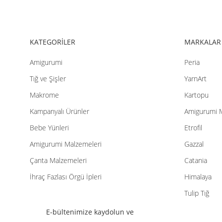
Bu ürüne benzer farklı alternatifler olmalı.
KATEGORİLER
MARKALAR
Amigurumi
Peria
Tığ ve Şişler
YarnArt
Makrome
Kartopu
Kampanyalı Ürünler
Amigurumi 
Bebe Yünleri
Etrofil
Amigurumi Malzemeleri
Gazzal
Çanta Malzemeleri
Catania
İhraç Fazlası Örgü İpleri
Himalaya
Tulip Tığ
E-bültenimize kaydolun ve