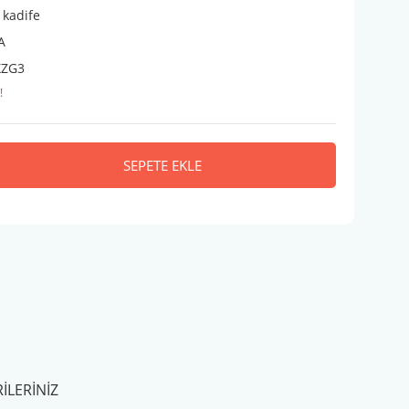
 kadife
A
ZG3
!
SEPETE EKLE
ILERINIZ