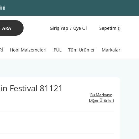
İHİ
ARA
Giriş Yap
Üye Ol
Sepetim
Rİ
Hobi Malzemeleri
PUL
Tüm Ürünler
Markalar
n Festival 81121
Bu Markanın
Diğer Ürünleri