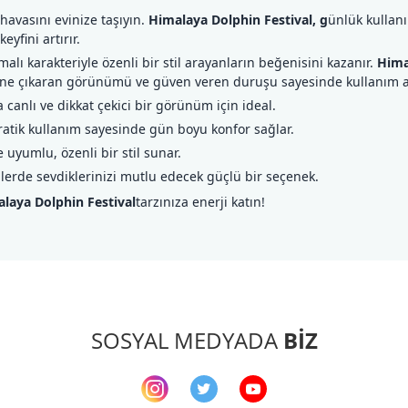
 havasını evinize taşıyın.
Himalaya Dolphin Festival, g
ünlük kullan
yfini artırır.
malı karakteriyle özenli bir stil arayanların beğenisini kazanır.
Hima
ne çıkaran görünümü ve güven veren duruşu sayesinde kullanım ala
 canlı ve dikkat çekici bir görünüm için ideal.
ratik kullanım sayesinde gün boyu konfor sağlar.
yumlu, özenli bir stil sunar.
lerde sevdiklerinizi mutlu edecek güçlü bir seçenek.
laya Dolphin Festival
tarzınıza enerji katın!
arda yetersiz gördüğünüz noktaları öneri formunu kullanarak tarafımıza ileteb
Bu ürüne ilk yorumu siz yapın!
Yorum Yaz
SOSYAL MEDYADA
BİZ