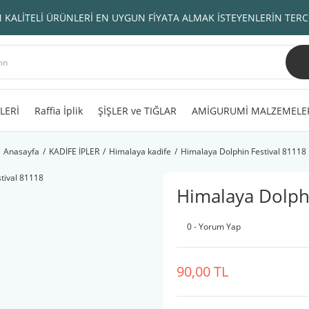
 KALİTELİ ÜRÜNLERİ EN UYGUN FİYATA ALMAK İSTEYENLERİN TERC
LERİ
Raffia İplik
ŞİŞLER ve TIĞLAR
AMİGURUMİ MALZEMELE
Anasayfa
KADİFE İPLER
Himalaya kadife
Himalaya Dolphin Festival 81118
Himalaya Dolphi
0 - Yorum Yap
90,00 TL