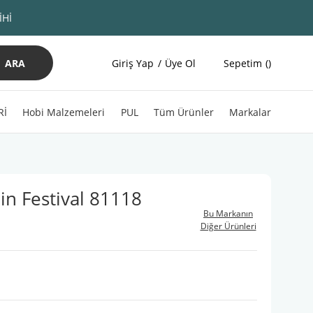
İHİ
ARA
Giriş Yap
Üye Ol
Sepetim
Rİ
Hobi Malzemeleri
PUL
Tüm Ürünler
Markalar
n Festival 81118
Bu Markanın
Diğer Ürünleri