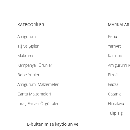
Bu ürüne benzer farklı alternatifler olmalı.
KATEGORİLER
MARKALAR
Amigurumi
Peria
Tığ ve Şişler
YarnArt
Makrome
Kartopu
Kampanyalı Ürünler
Amigurumi 
Bebe Yünleri
Etrofil
Amigurumi Malzemeleri
Gazzal
Çanta Malzemeleri
Catania
İhraç Fazlası Örgü İpleri
Himalaya
Tulip Tığ
E-bültenimize kaydolun ve