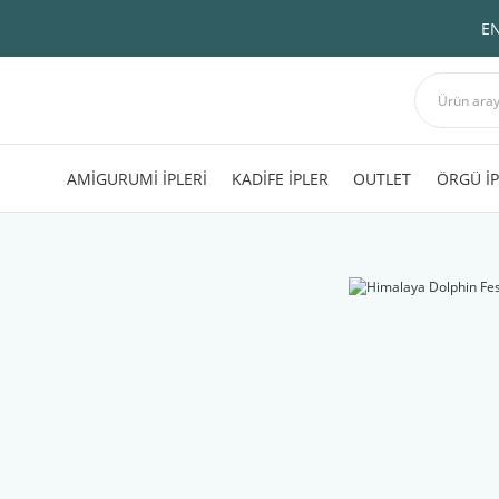
EN
AMİGURUMİ İPLERİ
KADİFE İPLER
OUTLET
ÖRGÜ İP