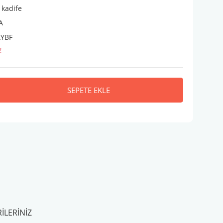
 kadife
A
YBF
!
SEPETE EKLE
ILERINIZ