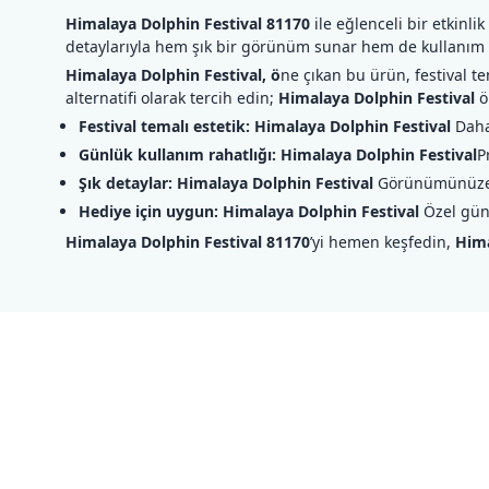
Himalaya Dolphin Festival 81170
ile eğlenceli bir etkinlik
detaylarıyla hem şık bir görünüm sunar hem de kullanım ke
Himalaya Dolphin Festival, ö
ne çıkan bu ürün, festival te
alternatifi olarak tercih edin;
Himalaya Dolphin Festival
ö
Festival temalı estetik:
Himalaya Dolphin Festival
Daha
Günlük kullanım rahatlığı:
Himalaya Dolphin Festival
P
Şık detaylar:
Himalaya Dolphin Festival
Görünümünüze u
Hediye için uygun:
Himalaya Dolphin Festival
Özel gün
Himalaya Dolphin Festival 81170
’yi hemen keşfedin,
Hima
Bu ürünün fiyat bilgisi, resim, ürün açıklamalarında ve diğer konul
Görüş ve önerileriniz için teşekkür ederiz.
Ürün resmi kalitesiz, bozuk veya görüntülenemiyor.
Ürün açıklamasında eksik bilgiler bulunuyor.
Ürün bilgilerinde hatalar bulunuyor.
Ürün fiyatı diğer sitelerden daha pahalı.