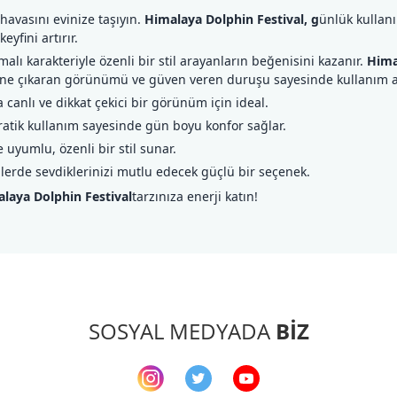
 havasını evinize taşıyın.
Himalaya Dolphin Festival, g
ünlük kullan
yfini artırır.
malı karakteriyle özenli bir stil arayanların beğenisini kazanır.
Hima
ne çıkaran görünümü ve güven veren duruşu sayesinde kullanım ala
 canlı ve dikkat çekici bir görünüm için ideal.
ratik kullanım sayesinde gün boyu konfor sağlar.
yumlu, özenli bir stil sunar.
lerde sevdiklerinizi mutlu edecek güçlü bir seçenek.
laya Dolphin Festival
tarzınıza enerji katın!
arda yetersiz gördüğünüz noktaları öneri formunu kullanarak tarafımıza ileteb
Bu ürüne ilk yorumu siz yapın!
Yorum Yaz
SOSYAL MEDYADA
BİZ