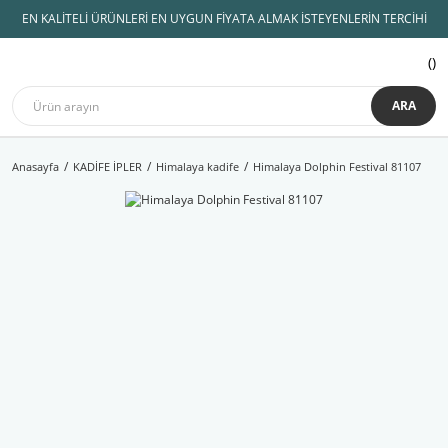
EN KALİTELİ ÜRÜNLERİ EN UYGUN FİYATA ALMAK İSTEYENLERİN TERCİHİ
ARA
Anasayfa
KADİFE İPLER
Himalaya kadife
Himalaya Dolphin Festival 81107