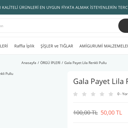
 KALİTELİ ÜRÜNLERİ EN UYGUN FİYATA ALMAK İSTEYENLERİN TERC
LERİ
Raffia İplik
ŞİŞLER ve TIĞLAR
AMİGURUMİ MALZEMELE
Anasayfa
ÖRGÜ İPLERİ
Gala Payet Lila Renkli Pullu
Gala Payet Lila 
0 - Yo
100,00 TL
50,00 TL