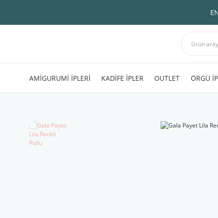
EN
AMİGURUMİ İPLERİ
KADİFE İPLER
OUTLET
ÖRGÜ İP