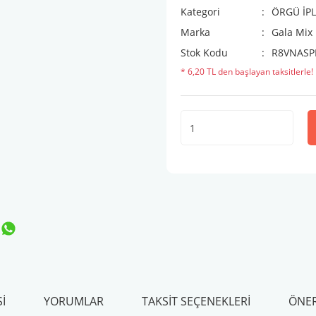
Kategori
ÖRGÜ İPL
Marka
Gala Mix 
Stok Kodu
R8VNASP
* 6,20 TL den başlayan taksitlerle!
I
YORUMLAR
TAKSIT SEÇENEKLERI
ÖNER