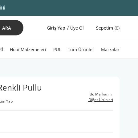
İHİ
ARA
Giriş Yap
Üye Ol
Sepetim
0
Rİ
Hobi Malzemeleri
PUL
Tüm Ürünler
Markalar
Renkli Pullu
Bu Markanın
Diğer Ürünleri
rum Yap