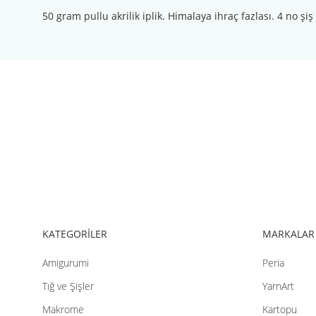
50 gram pullu akrilik iplik. Himalaya ihraç fazlası. 4 no şiş
Bu ürünün fiyat bilgisi, resim, ürün açıklamalarında ve diğer konul
Görüş ve önerileriniz için teşekkür ederiz.
Ürün resmi kalitesiz, bozuk veya görüntülenemiyor.
Ürün açıklamasında eksik bilgiler bulunuyor.
Ürün bilgilerinde hatalar bulunuyor.
Ürün fiyatı diğer sitelerden daha pahalı.
Bu ürüne benzer farklı alternatifler olmalı.
KATEGORİLER
MARKALAR
Amigurumi
Peria
Tığ ve Şişler
YarnArt
Makrome
Kartopu