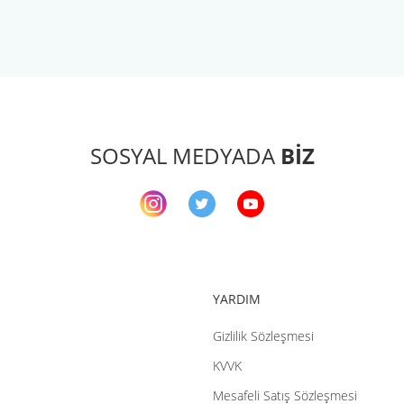
arda yetersiz gördüğünüz noktaları öneri formunu kullanarak tarafımıza ileteb
Bu ürüne ilk yorumu siz yapın!
Yorum Yaz
SOSYAL MEDYADA
BİZ
YARDIM
Gizlilik Sözleşmesi
Gönder
KVVK
Mesafeli Satış Sözleşmesi