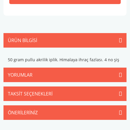
ÜRÜN BILGISI
50 gram pullu akrilik iplik. Himalaya ihraç fazlası. 4 no şiş
YORUMLAR
TAKSIT SEÇENEKLERI
ÖNERILERINIZ