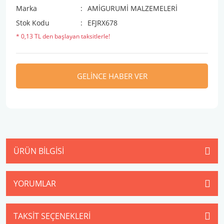
Marka
AMİGURUMİ MALZEMELERİ
Stok Kodu
EFJRX678
* 0,13 TL den başlayan taksitlerle!
GELİNCE HABER VER
ÜRÜN BILGISI
YORUMLAR
TAKSIT SEÇENEKLERI