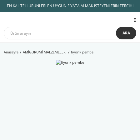
EN KALİTELİ ÜRÜNLERİ EN UYGUN FİYATA ALMAK İSTEYENLERİN TERCİHİ
ARA
Anasayfa
AMİGURUMİ MALZEMELERİ
fiyonk pembe