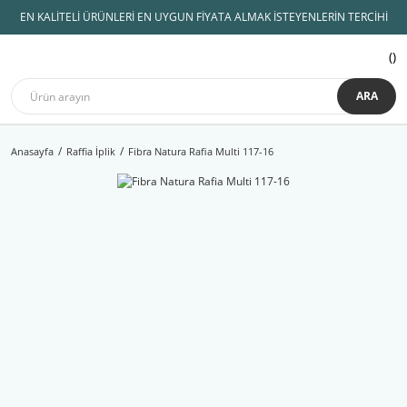
EN KALİTELİ ÜRÜNLERİ EN UYGUN FİYATA ALMAK İSTEYENLERİN TERCİHİ
ARA
Anasayfa
Raffia İplik
Fibra Natura Rafia Multi 117-16