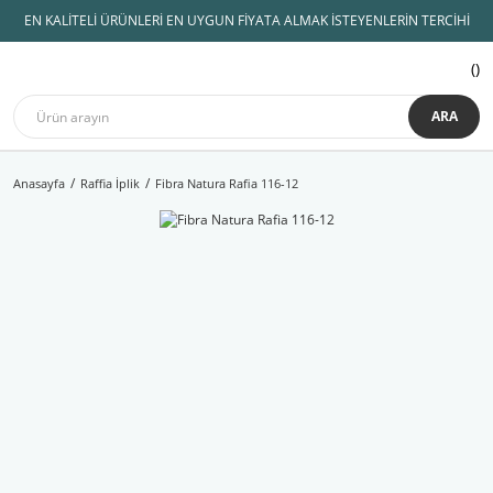
EN KALİTELİ ÜRÜNLERİ EN UYGUN FİYATA ALMAK İSTEYENLERİN TERCİHİ
ARA
Anasayfa
Raffia İplik
Fibra Natura Rafia 116-12