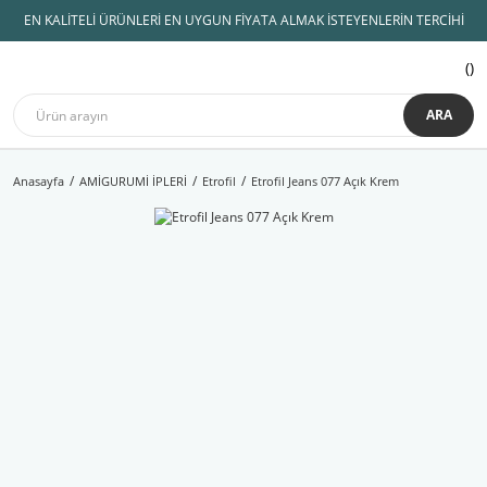
EN KALİTELİ ÜRÜNLERİ EN UYGUN FİYATA ALMAK İSTEYENLERİN TERCİHİ
ARA
Anasayfa
AMİGURUMİ İPLERİ
Etrofil
Etrofil Jeans 077 Açık Krem