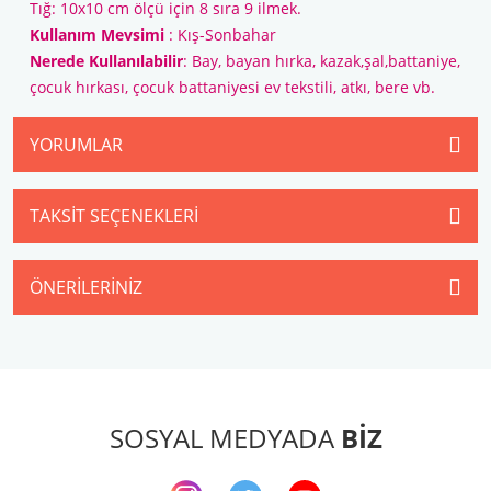
Tığ: 10x10 cm ölçü için 8 sıra 9 ilmek.
Kullanım Mevsimi
: Kış-Sonbahar
Nerede Kullanılabilir
: Bay, bayan hırka, kazak,şal,battaniye,
çocuk hırkası, çocuk battaniyesi ev tekstili, atkı, bere vb.
YORUMLAR
TAKSIT SEÇENEKLERI
ÖNERILERINIZ
SOSYAL MEDYADA
BİZ