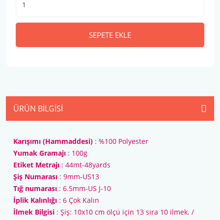
SEPETE EKLE
ÜRÜN BILGISI
Karışımı (Hammaddesi)
: %100 Polyester
Yumak Gramajı
: 100g
Etiket Metrajı
: 44mt-48yards
Şiş Numarası
: 9mm-US13
Tığ numarası
: 6.5mm-US J-10
İplik Kalınlığı
: 6 Çok Kalın
İlmek Bilgisi
: Şiş: 10x10 cm ölçü için 13 sıra 10 ilmek. /