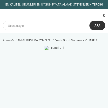
EN KALİTELİ ÜRÜNLERİ EN UYGUN FİYATA ALMAK İSTEYENLERİN TERCİHİ
ARA
Anasayfa
AMİGURUMİ MALZEMELERİ
Emzik Zinciri Malzeme
C HARFİ 2Lİ