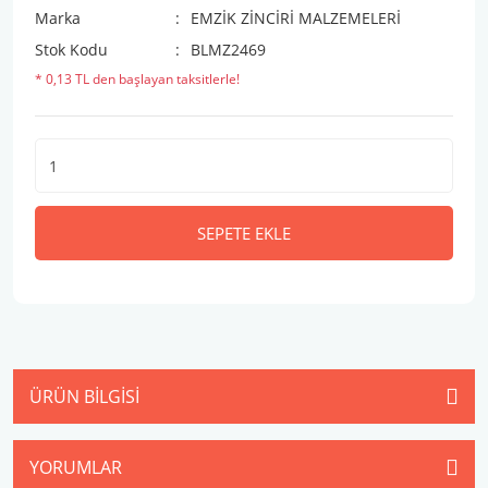
Marka
EMZİK ZİNCİRİ MALZEMELERİ
Stok Kodu
BLMZ2469
* 0,13 TL den başlayan taksitlerle!
SEPETE EKLE
ÜRÜN BILGISI
YORUMLAR