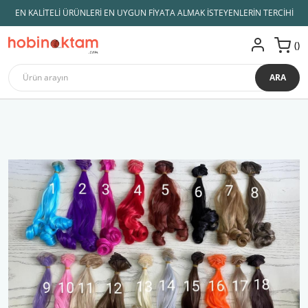
EN KALİTELİ ÜRÜNLERİ EN UYGUN FİYATA ALMAK İSTEYENLERİN TERCİHİ
ARA