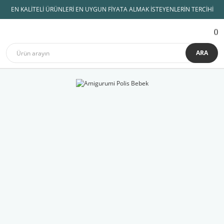
EN KALİTELİ ÜRÜNLERİ EN UYGUN FİYATA ALMAK İSTEYENLERİN TERCİHİ
ARA