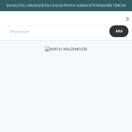
EN KALİTELİ ÜRÜNLERİ EN UYGUN FİYATA ALMAK İSTEYENLERİN TERCİHİ
ARA