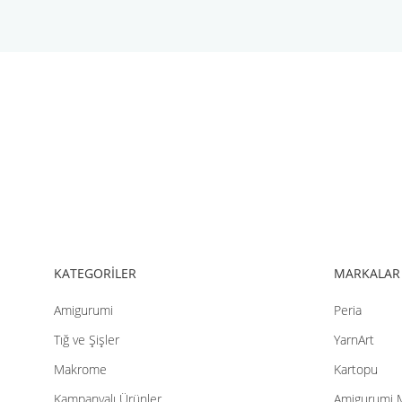
Bu ürünün fiyat bilgisi, resim, ürün açıklamalarında ve diğer konul
Görüş ve önerileriniz için teşekkür ederiz.
Ürün resmi kalitesiz, bozuk veya görüntülenemiyor.
Ürün açıklamasında eksik bilgiler bulunuyor.
Ürün bilgilerinde hatalar bulunuyor.
Ürün fiyatı diğer sitelerden daha pahalı.
Bu ürüne benzer farklı alternatifler olmalı.
KATEGORİLER
MARKALAR
Amigurumi
Peria
Tığ ve Şişler
YarnArt
Makrome
Kartopu
Kampanyalı Ürünler
Amigurumi 