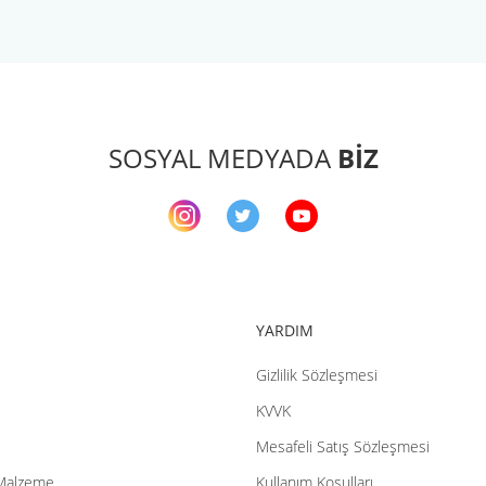
arda yetersiz gördüğünüz noktaları öneri formunu kullanarak tarafımıza ileteb
Bu ürüne ilk yorumu siz yapın!
Yorum Yaz
SOSYAL MEDYADA
BİZ
YARDIM
Gizlilik Sözleşmesi
Gönder
KVVK
Mesafeli Satış Sözleşmesi
Malzeme
Kullanım Koşulları