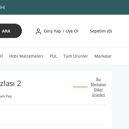
İHİ
ARA
Giriş Yap
Üye Ol
Sepetim
0
Rİ
Hobi Malzemeleri
PUL
Tüm Ürünler
Markalar
Bu
zlası 2
Markanın
Diğer
Ürünleri
rum Yap