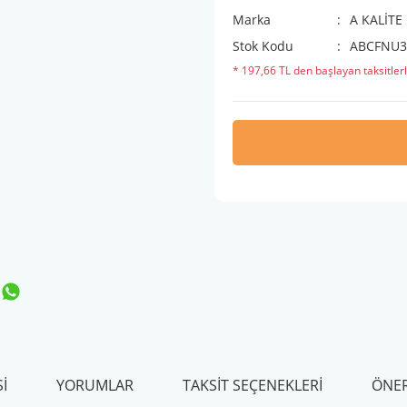
Marka
A KALİTE 
Stok Kodu
ABCFNU3
* 197,66 TL den başlayan taksitlerl
I
YORUMLAR
TAKSIT SEÇENEKLERI
ÖNER