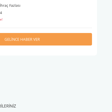
İhraç Fazlası
4
e!
GELİNCE HABER VER
ILERINIZ