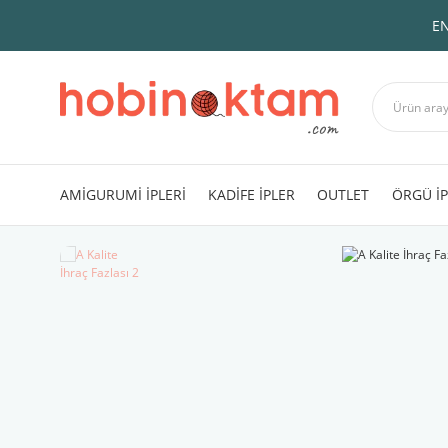
EN
AMİGURUMİ İPLERİ
KADİFE İPLER
OUTLET
ÖRGÜ İP