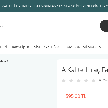
 KALİTELİ ÜRÜNLERİ EN UYGUN FİYATA ALMAK İSTEYENLERİN TERC
LERİ
Raffia İplik
ŞİŞLER ve TIĞLAR
AMİGURUMİ MALZEMELE
A Kalite İhraç Fa
0 - Yo
1.595,00 TL