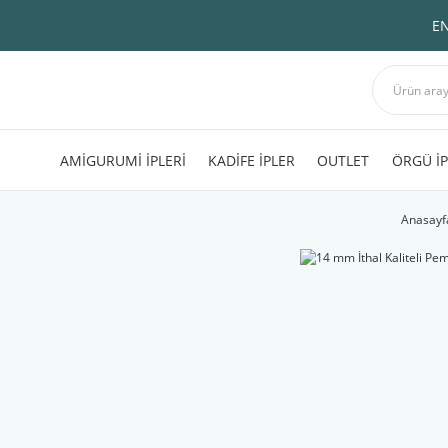
EN
AMİGURUMİ İPLERİ
KADİFE İPLER
OUTLET
ÖRGÜ İP
Anasayf