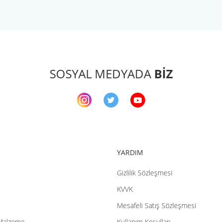
arda yetersiz gördüğünüz noktaları öneri formunu kullanarak tarafımıza ileteb
Bu ürüne ilk yorumu siz yapın!
Yorum Yaz
SOSYAL MEDYADA
BİZ
YARDIM
Gizlilik Sözleşmesi
Gönder
KVVK
Mesafeli Satış Sözleşmesi
Malzeme
Kullanım Koşulları