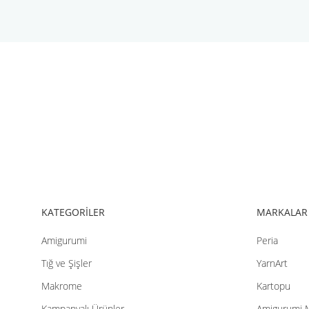
Bu ürünün fiyat bilgisi, resim, ürün açıklamalarında ve diğer konul
Görüş ve önerileriniz için teşekkür ederiz.
Ürün resmi kalitesiz, bozuk veya görüntülenemiyor.
Ürün açıklamasında eksik bilgiler bulunuyor.
Ürün bilgilerinde hatalar bulunuyor.
Ürün fiyatı diğer sitelerden daha pahalı.
Bu ürüne benzer farklı alternatifler olmalı.
KATEGORİLER
MARKALAR
Amigurumi
Peria
Tığ ve Şişler
YarnArt
Makrome
Kartopu
Kampanyalı Ürünler
Amigurumi 