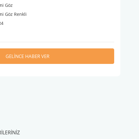
mi Göz
i Göz Renkli
R4
GELİNCE HABER VER
ILERINIZ