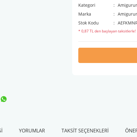
Kategori
Amiguru
Marka
Amigurum
Stok Kodu
AEFKMN
* 0,87 TL den başlayan taksitlerle!
I
YORUMLAR
TAKSIT SEÇENEKLERI
ÖNER