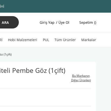
İHİ
ARA
Giriş Yap
Üye Ol
Sepetim
Rİ
Hobi Malzemeleri
PUL
Tüm Ürünler
Markalar
z (1çift)
teli Pembe Göz (1çift)
Bu Markanın
Diğer Ürünleri