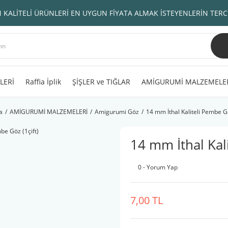
 KALİTELİ ÜRÜNLERİ EN UYGUN FİYATA ALMAK İSTEYENLERİN TERC
LERİ
Raffia İplik
ŞİŞLER ve TIĞLAR
AMİGURUMİ MALZEMELE
a
AMİGURUMİ MALZEMELERİ
Amigurumi Göz
14 mm İthal Kaliteli Pembe Gö
14 mm İthal Kali
0 - Yorum Yap
7,00 TL