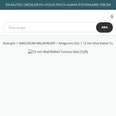
EN KALİTELİ ÜRÜNLERİ EN UYGUN FİYATA ALMAK İSTEYENLERİN TERCİHİ
ARA
Anasayfa
AMİGURUMİ MALZEMELERİ
Amigurumi Göz
12 mm İthal Kaliteli Turu