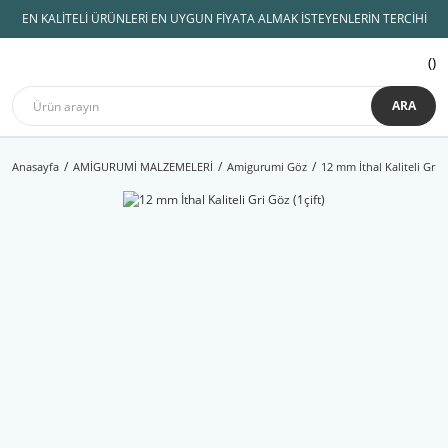
EN KALİTELİ ÜRÜNLERİ EN UYGUN FİYATA ALMAK İSTEYENLERİN TERCİHİ
ARA
Anasayfa
AMİGURUMİ MALZEMELERİ
Amigurumi Göz
12 mm İthal Kaliteli Gri G