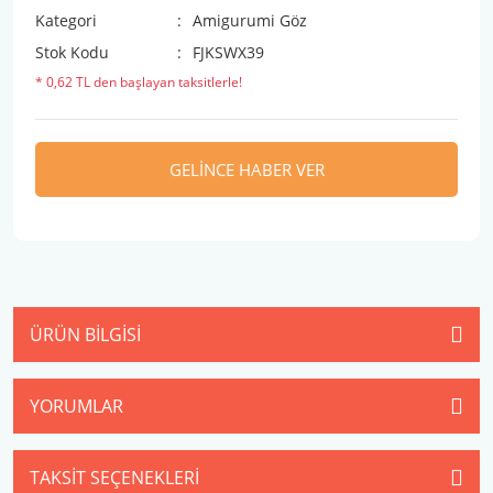
Kategori
Amigurumi Göz
Stok Kodu
FJKSWX39
* 0,62 TL den başlayan taksitlerle!
GELİNCE HABER VER
ÜRÜN BILGISI
YORUMLAR
TAKSIT SEÇENEKLERI